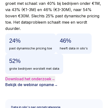
groeit met schaal: van 40% bij bedrijven onder €1M,
via 43% (€1-3M) en 46% (€3-30M), naar 54%
boven €30M. Slechts 25% past dynamische pricing
toe. Het dataprobleem schaalt mee en wordt
duurder.
25
%
46
%
past dynamische pricing toe
heeft data in silo's
53
%
grote bedrijven worstelt met data
Download het onderzoek
→
Bekijk de webinar opname
→
Data in silo's per omzetcategorie