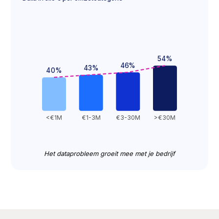
54
%
46
%
43
%
40
%
<€1M
€1-3M
€3-30M
>€30M
Het dataprobleem groeit mee met je bedrijf