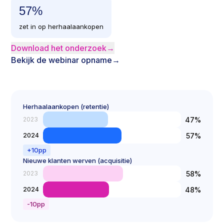
57
%
zet in op herhaalaankopen
Download het onderzoek
→
Bekijk de webinar opname
→
Herhaalaankopen (retentie)
47
%
2023
57
%
2024
+
10
pp
Nieuwe klanten werven (acquisitie)
58
%
2023
48
%
2024
-10
pp