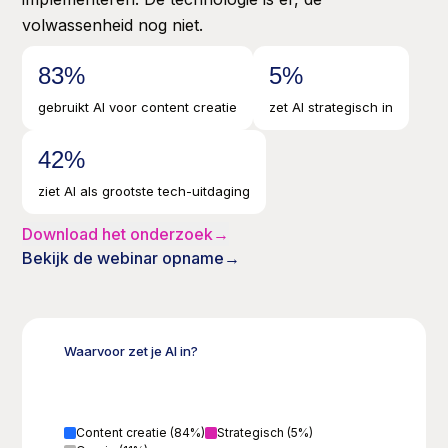
volwassenheid nog niet.
84
%
5
%
gebruikt AI voor content creatie
zet AI strategisch in
43
%
ziet AI als grootste tech-uitdaging
Download het onderzoek
→
Bekijk de webinar opname
→
Waarvoor zet je AI in?
Content creatie
(
84
%)
Strategisch
(
5
%)